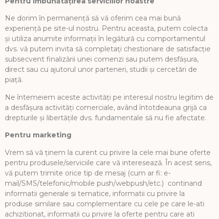
Pentru îmbunătățirea serviciilor noastre
Ne dorim în permanență să vă oferim cea mai bună
experiență pe site-ul nostru. Pentru aceasta, putem colecta
și utiliza anumite informații în legătură cu comportamentul
dvs. vă putem invita să completați chestionare de satisfacție
subsecvent finalizării unei comenzi sau putem desfășura,
direct sau cu ajutorul unor parteneri, studii și cercetări de
piață.
Ne întemeiem aceste activități pe interesul nostru legitim de
a desfășura activități comerciale, având întotdeauna grijă ca
drepturile și libertățile dvs. fundamentale să nu fie afectate.
Pentru marketing
Vrem să vă ținem la curent cu privire la cele mai bune oferte
pentru produsele/serviciile care vă interesează. În acest sens,
vă putem trimite orice tip de mesaj (cum ar fi: e-
mail/SMS/telefonic/mobile push/webpush/etc.) continand
informatii generale si tematice, informatii cu privire la
produse similare sau complementare cu cele pe care le-ati
achizitionat, informatii cu privire la oferte pentru care ati