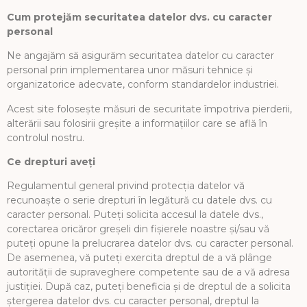
Cum protejăm securitatea datelor dvs. cu caracter
personal
Ne angajăm să asigurăm securitatea datelor cu caracter
personal prin implementarea unor măsuri tehnice și
organizatorice adecvate, conform standardelor industriei.
Acest site folosește măsuri de securitate împotriva pierderii,
alterării sau folosirii greșite a informațiilor care se află în
controlul nostru.
Ce drepturi aveți
Regulamentul general privind protecția datelor vă
recunoaște o serie drepturi în legătură cu datele dvs. cu
caracter personal. Puteți solicita accesul la datele dvs.,
corectarea oricăror greșeli din fișierele noastre și/sau vă
puteți opune la prelucrarea datelor dvs. cu caracter personal.
De asemenea, vă puteți exercita dreptul de a vă plânge
autorității de supraveghere competente sau de a vă adresa
justiției. După caz, puteți beneficia și de dreptul de a solicita
ștergerea datelor dvs. cu caracter personal, dreptul la