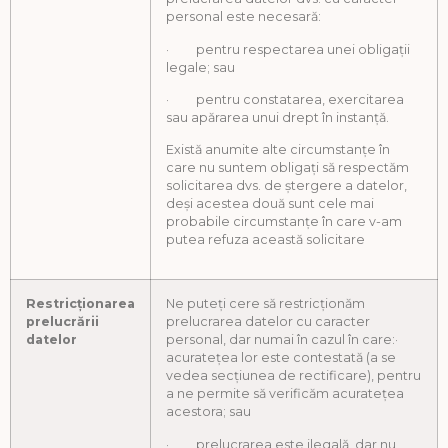
personal este necesară:
· pentru respectarea unei obligații
legale; sau
· pentru constatarea, exercitarea
sau apărarea unui drept în instanță.
Există anumite alte circumstanțe în
care nu suntem obligați să respectăm
solicitarea dvs. de ștergere a datelor,
deși acestea două sunt cele mai
probabile circumstanțe în care v-am
putea refuza această solicitare
Restricționarea
Ne puteți cere să restricționăm
prelucrării
prelucrarea datelor cu caracter
datelor
personal, dar numai în cazul în care:·
acuratețea lor este contestată (a se
vedea secțiunea de rectificare), pentru
a ne permite să verificăm acuratețea
acestora; sau
· prelucrarea este ilegală, dar nu