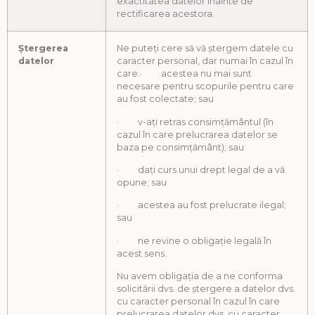
exactitatea datelor înainte de
rectificarea acestora.
Ștergerea
Ne puteți cere să vă ștergem datele cu
datelor
caracter personal, dar numai în cazul în
care:· acestea nu mai sunt
necesare pentru scopurile pentru care
au fost colectate; sau
· v-ați retras consimțământul (în
cazul în care prelucrarea datelor se
baza pe consimțământ); sau
· dați curs unui drept legal de a vă
opune; sau
· acestea au fost prelucrate ilegal;
sau
· ne revine o obligație legală în
acest sens.
Nu avem obligația de a ne conforma
solicitării dvs. de ștergere a datelor dvs.
cu caracter personal în cazul în care
prelucrarea datelor dvs. cu caracter