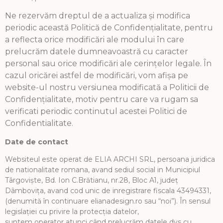
Ne rezervăm dreptul de a actualiza și modifica
periodic această Politică de Confidențialitate, pentru
a reflecta orice modificări ale modului în care
prelucrăm datele dumneavoastră cu caracter
personal sau orice modificări ale cerințelor legale. În
cazul oricărei astfel de modificări, vom afișa pe
website-ul nostru versiunea modificată a Politicii de
Confidențialitate, motiv pentru care va rugam sa
verificati periodic continutul acestei Politici de
Confidentialitate.
Date de contact
Websiteul este operat de ELIA ARCHI SRL, persoana juridica
de nationalitate romana, avand sediul social in Municipiul
Târgoviște, Bd. Ion C.Brătianu, nr.28, Bloc A1, județ
Dâmbovița, avand cod unic de inregistrare fiscala 43494331,
(denumită în continuare elianadesign.ro sau “noi”). În sensul
legislației cu privire la protecția datelor,
suntem operator atunci când prelucrăm datele dvs cu